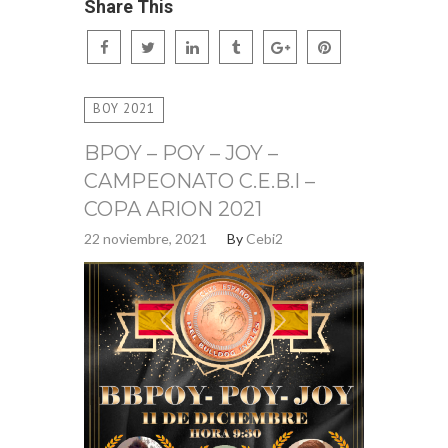
Share This
BOY 2021
BPOY – POY – JOY –
CAMPEONATO C.E.B.I –
COPA ARION 2021
22 noviembre, 2021
By
Cebi2