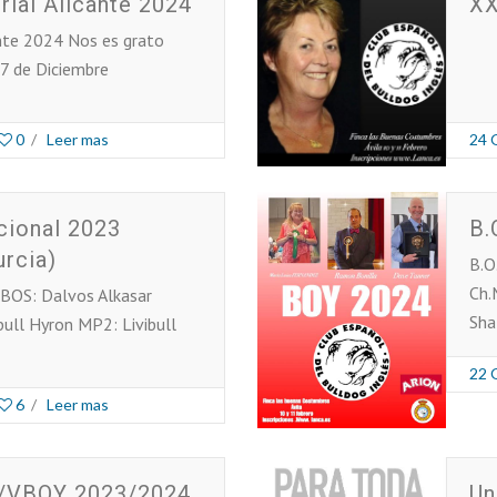
rial Alicante 2024
XX
ante 2024 Nos es grato
 7 de Diciembre
0
/
Leer mas
24 
cional 2023
B.
rcia)
B.O
Ch.
 BOS: Dalvos Alkasar
Sha
ull Hyron MP2: Livibull
22 
6
/
Leer mas
/VBOY 2023/2024
Un