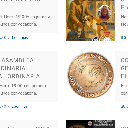
Fr
5 Hora: 19:00h en primera
Nos
gunda convocatoria.
Nov
0
/
Leer mas
8 S
E ASAMBLEA
C
DINARIA –
G
L ORDINARIA
EL
Hora: 19:00h en primera
Fec
gunda convocatoria.
con
0
/
Leer mas
28 