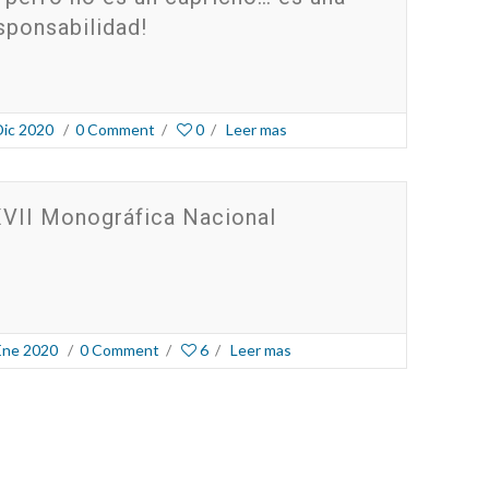
sponsabilidad!
Dic 2020
/
0 Comment
/
0
/
Leer mas
VII Monográfica Nacional
Ene 2020
/
0 Comment
/
6
/
Leer mas