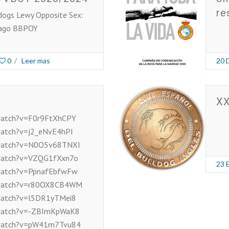
re
ulldogs Lewy Opposite Sex:
iago BBPOY
0
/
Leer mas
20 
XX
watch?v=F0r9FtXhCPY
watch?v=j2_eNvE4hPI
/watch?v=N0O5v68TNXI
watch?v=VZQG1fXxn7o
23 
watch?v=PpnafEbfwFw
/watch?v=r80OX8CB4WM
watch?v=l5DR1yTMei8
/watch?v=-ZBImKpWaK8
/watch?v=pW41m7Tvu84