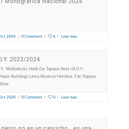
I Monográfica Nacional 2024
Oct 2024
/
0 Comment
/
6
/
Leer mas
O.Y. 2023/2024
.Y.: Willbebulls Heidi Da Tapasa Real r.B.O.Y. :
Major Bulldogs Lewy Reserva Hembra: Fat Puppys
llow
Oct 2024
/
0 Comment
/
0
/
Leer mas
 perro no es un capricho… es una