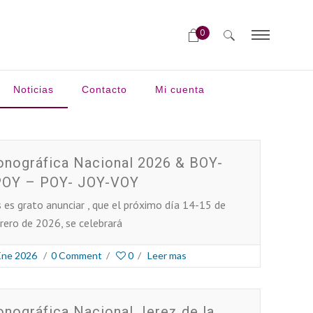
0
Noticias
Contacto
Mi cuenta
nográfica Nacional 2026 & BOY-
OY – POY- JOY-VOY
 es grato anunciar , que el próximo día 14-15 de
rero de 2026, se celebrará
Ene 2026
/
0 Comment
/
0
/
Leer mas
nográfica Nacional Jerez de la