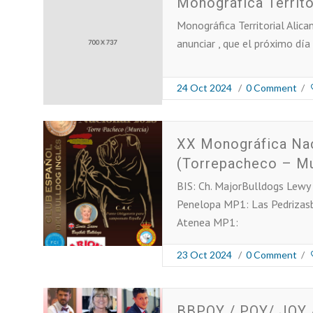
Monográfica Territo
Monográfica Territorial Alic
anunciar , que el próximo día
24 Oct 2024
/
0 Comment
/
XX Monográfica Na
(Torrepacheco – Mu
BIS: Ch. MajorBulldogs Lewy
Penelopa MP1: Las Pedrizasb
Atenea MP1:
23 Oct 2024
/
0 Comment
/
BBPOY / POY/ JOY 