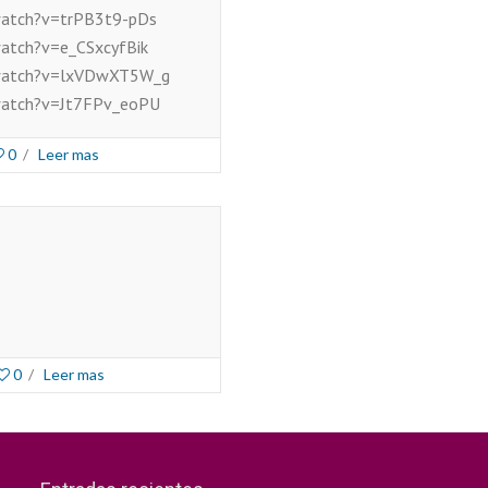
watch?v=trPB3t9-pDs
atch?v=e_CSxcyfBik
/watch?v=lxVDwXT5W_g
watch?v=Jt7FPv_eoPU
0
/
Leer mas
0
/
Leer mas