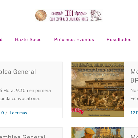
ud
Hazte Socio
Próximos Eventos
Resultados
lea General
Mo
BP
6 Hora: 9:30h en primera
Nos
gunda convocatoria.
Feb
0
/
Leer mas
12 
amblea General
Mo