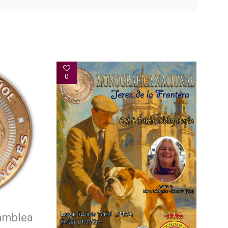
0
amblea