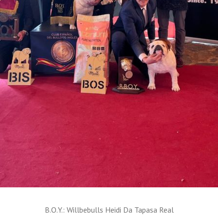
B.O.Y.: Willbebulls Heidi Da Tapasa Real