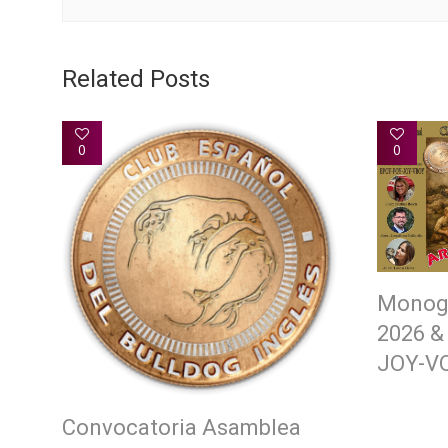
Related Posts
0
0
Monogr
2026 &
JOY-V
Convocatoria Asamblea