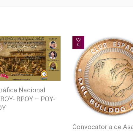
0
áfica Nacional
 BOY- BPOY – POY-
OY
Convocatoria de As