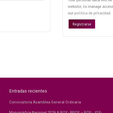
website, to manage access 
our
política de privacidad
.
Registrarse
Entradas recientes
Convocatoria Asamblea General Ordinaria
Monográfica Nacional 2026 & BOY- BPOY – POY- JOY-