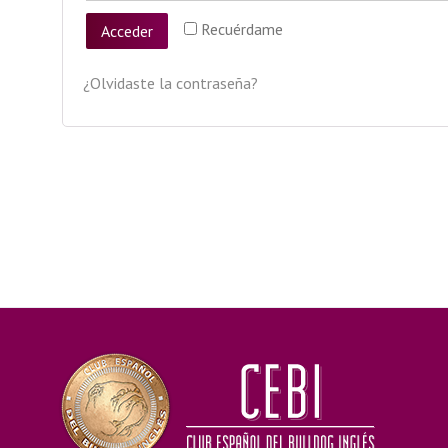
Recuérdame
Acceder
¿Olvidaste la contraseña?